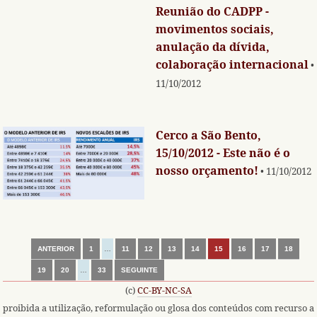
Reunião do CADPP -
movimentos sociais,
anulação da dívida,
colaboração internacional
•
11/10/2012
Cerco a São Bento,
15/10/2012 - Este não é o
nosso orçamento!
• 11/10/2012
ANTERIOR
1
…
11
12
13
14
15
16
17
18
19
20
…
33
SEGUINTE
(c)
CC-BY-NC-SA
proibida a utilização, reformulação ou glosa dos conteúdos com recurso a