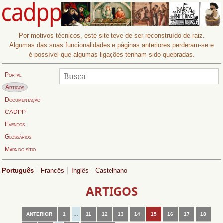
Por motivos técnicos, este site teve de ser reconstruído de raiz.
Algumas das suas funcionalidades e páginas anteriores perderam-se e
é possível que algumas ligações tenham sido quebradas.
Procurar
Busca:
Portal
Página actual:
Artigos
Documentação
CADPP
Eventos
Glossários
Mapa do sítio
Português
Francês
Inglês
Castelhano
ARTIGOS
ANTERIOR
1
…
11
12
13
14
15
16
17
18