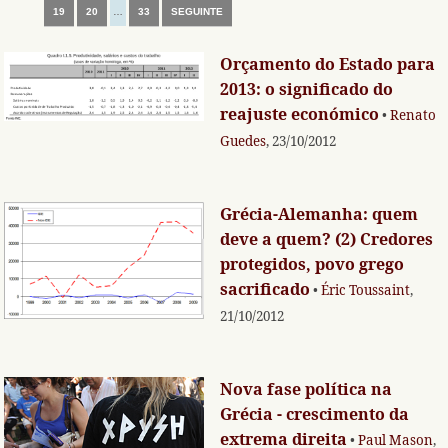
19
20
…
33
SEGUINTE
Orçamento do Estado para
2013: o significado do
reajuste económico
•
Renato
Guedes
, 23/10/2012
Grécia-Alemanha: quem
deve a quem? (2) Credores
protegidos, povo grego
sacrificado
•
Éric Toussaint
,
21/10/2012
Nova fase política na
Grécia - crescimento da
extrema direita
•
Paul Mason
,