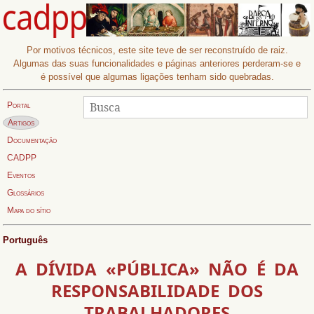
Por motivos técnicos, este site teve de ser reconstruído de raiz.
Algumas das suas funcionalidades e páginas anteriores perderam-se e
é possível que algumas ligações tenham sido quebradas.
Procurar
Busca:
Portal
Página actual:
Artigos
Documentação
CADPP
Eventos
Glossários
Mapa do sítio
Português
A DÍVIDA «PÚBLICA» NÃO É DA
RESPONSABILIDADE DOS
TRABALHADORES